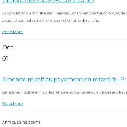
L’impôt des sociétés fixé à 20 % ?
La suggestion du ministre des Finances, Johan Van Overtveldt (N-VA), de r
a suscité pas mal de réactions, samedi comme dimanche.
Read More
Déc
01
Amende relatif au payement en retard du Pr
L’employeur doit retenir sur les rémunérations payés ou attribués aux trava
Read More
ARTICLES RÉCENTS