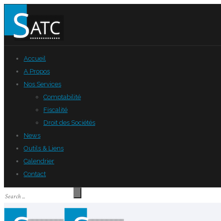
Accueil
A Propos
Nos Services
Comptabilité
Fiscalité
Droit des Sociétés
News
Outils & Liens
Calendrier
Contact