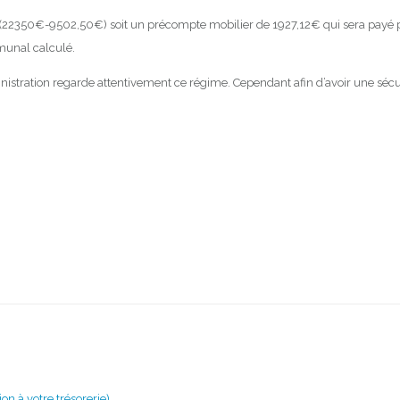
2350€-9502,50€) soit un précompte mobilier de 1927,12€ qui sera payé par 
munal calculé.
nistration regarde attentivement ce régime. Cependant afin d’avoir une sécur
on à votre trésorerie)