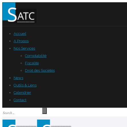
Accueil
A Propos
Nos Services
Comptabilité
Fiscalité
Droit des Sociétés
News
Outils & Liens
Calendrier
Contact