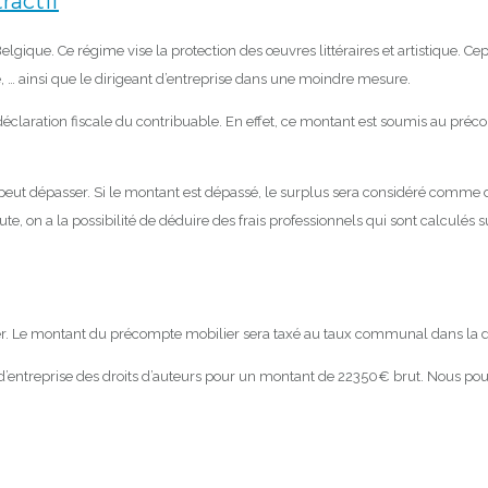
ractif
elgique. Ce régime vise la protection des œuvres littéraires et artistique.
ue, … ainsi que le dirigeant d’entreprise dans une moindre mesure.
a déclaration fiscale du contribuable. En effet, ce montant est soumis au pré
 peut dépasser. Si le montant est dépassé, le surplus sera considéré comme 
, on a la possibilité de déduire des frais professionnels qui sont calculés s
ayer. Le montant du précompte mobilier sera taxé au taux communal dans la d
d’entreprise des droits d’auteurs pour un montant de 22350€ brut. Nous pouvo