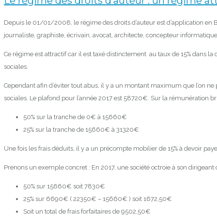
Le régime des droits d’auteur : un régime att
Depuis le 01/01/2008, le régime des droits d’auteur est d’application en B
journaliste, graphiste, écrivain, avocat, architecte, concepteur informatiq
Ce régime est attractif car il est taxé distinctement au taux de 15% dans l
sociales.
Cependant afin d’éviter tout abus, il y a un montant maximum que l’on ne
sociales. Le plafond pour l’année 2017 est 58720€. Sur la rémunération brute
50% sur la tranche de 0€ à 15660€
25% sur la tranche de 15660€ à 31320€
Une fois les frais déduits, il y a un précompte mobilier de 15% à devoir p
Prenons un exemple concret : En 2017, une société octroie à son dirigeant 
50% sur 15660€ soit 7830€
25% sur 6690€ ( 22350€ – 15660€ ) soit 1672,50€
Soit un total de frais forfaitaires de 9502,50€