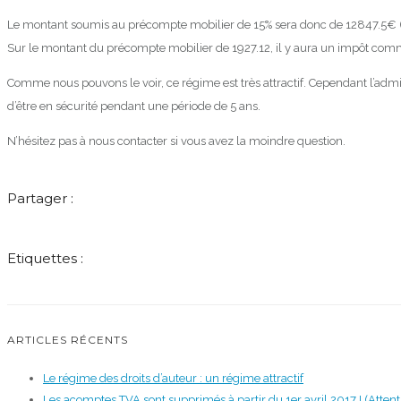
Le montant soumis au précompte mobilier de 15% sera donc de 12847.5€ (2
Sur le montant du précompte mobilier de 1927.12, il y aura un impôt com
Comme nous pouvons le voir, ce régime est très attractif. Cependant l’admi
d’être en sécurité pendant une période de 5 ans.
N’hésitez pas à nous contacter si vous avez la moindre question.
Partager :
Etiquettes :
ARTICLES RÉCENTS
Le régime des droits d’auteur : un régime attractif
Les acomptes TVA sont supprimés à partir du 1er avril 2017 ! (Attenti