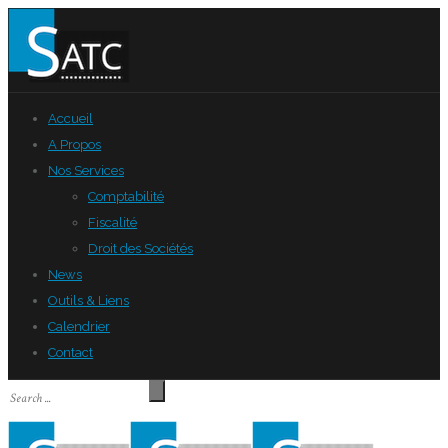
Accueil
A Propos
Nos Services
Comptabilité
Fiscalité
Droit des Sociétés
News
Outils & Liens
Calendrier
Contact