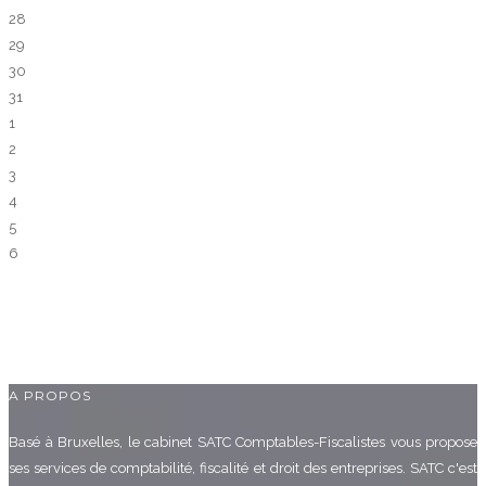
28
29
30
31
1
2
3
4
5
6
A PROPOS
Basé à Bruxelles, le cabinet SATC Comptables-Fiscalistes vous propose
ses services de comptabilité, fiscalité et droit des entreprises. SATC c'est