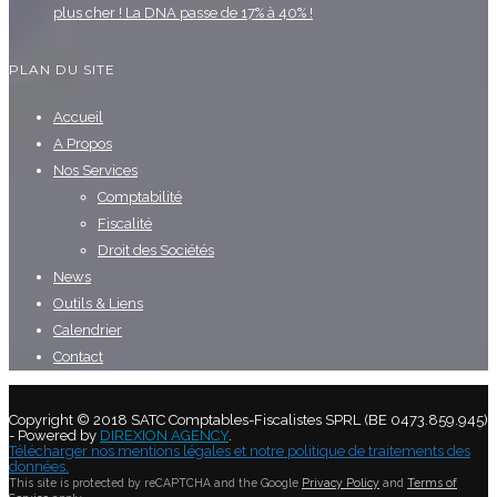
plus cher ! La DNA passe de 17% à 40% !
PLAN DU SITE
Accueil
A Propos
Nos Services
Comptabilité
Fiscalité
Droit des Sociétés
News
Outils & Liens
Calendrier
Contact
Copyright © 2018 SATC Comptables-Fiscalistes SPRL (BE 0473.859.945)
- Powered by
DIREXION AGENCY
.
Télécharger nos mentions légales et notre politique de traitements des
données.
This site is protected by reCAPTCHA and the Google
Privacy Policy
and
Terms of