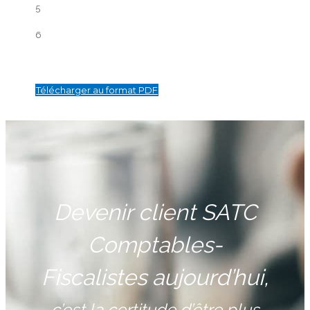
5
6
Télécharger au format PDF
Devenir client SATC
Comptables-
Fiscalistes aujourd’hui,
c’est la certitude d’être plus